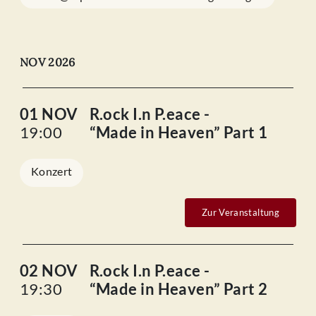
NOV 2026
01 NOV
R.ock I.n P.eace -
19:00
“Made in Heaven” Part 1
Konzert
Zur Veranstaltung
02 NOV
R.ock I.n P.eace -
19:30
“Made in Heaven” Part 2