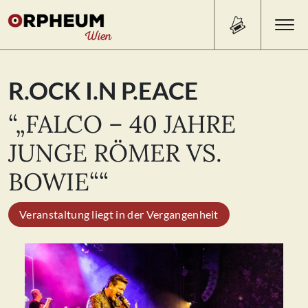
Search Button
Search
R.OCK I.N P.EACE
for:
“„FALCO – 40 JAHRE
PROGRAMM/TICKETS
JUNGE RÖMER VS.
BOWIE““
BEISL
Veranstaltung liegt in der Vergangenheit
ÜBER UNS
KONTAKT