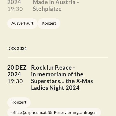
2024
Made in Austria -
19:30
Stehplätze
Ausverkauft
Konzert
DEZ 2024
20 DEZ
R.ock I.n P.eace -
2024
in memoriam of the
19:30
Superstars… the X-Mas
Ladies Night 2024
Konzert
office@orpheum.at für Reservierungsanfragen