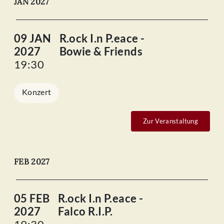
JAN 2027
09 JAN
R.ock I.n P.eace -
2027
Bowie & Friends
19:30
Konzert
Zur Veranstaltung
FEB 2027
05 FEB
R.ock I.n P.eace -
2027
Falco R.I.P.