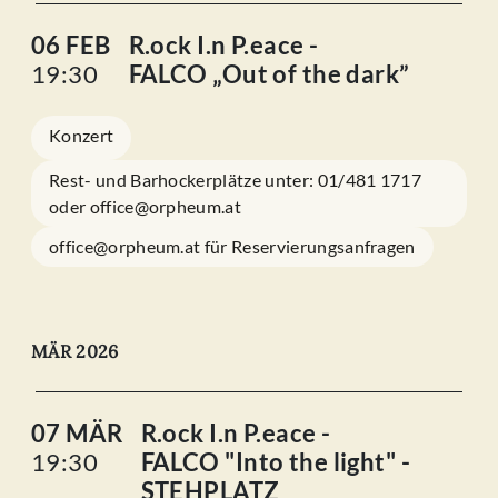
06 FEB
R.ock I.n P.eace -
19:30
FALCO „Out of the dark”
Konzert
Rest- und Barhockerplätze unter: 01/481 1717
oder office@orpheum.at
office@orpheum.at für Reservierungsanfragen
MÄR 2026
07 MÄR
R.ock I.n P.eace -
19:30
FALCO "Into the light" -
STEHPLATZ