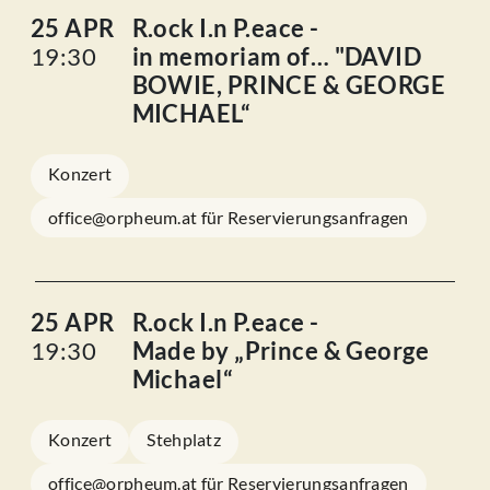
25 APR
R.ock I.n P.eace -
19:30
in memoriam of… "DAVID
BOWIE, PRINCE & GEORGE
MICHAEL“
Konzert
office@orpheum.at für Reservierungsanfragen
25 APR
R.ock I.n P.eace -
19:30
Made by „Prince & George
Michael“
Konzert
Stehplatz
office@orpheum.at für Reservierungsanfragen