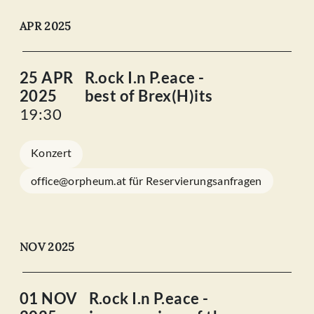
APR 2025
25 APR
R.ock I.n P.eace -
2025
best of Brex(H)its
19:30
Konzert
office@orpheum.at für Reservierungsanfragen
NOV 2025
01 NOV
R.ock I.n P.eace -