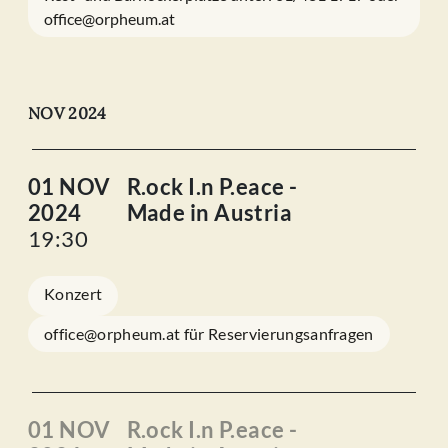
office@orpheum.at
NOV 2024
01 NOV
R.ock I.n P.eace -
2024
Made in Austria
19:30
Konzert
office@orpheum.at für Reservierungsanfragen
01 NOV
R.ock I.n P.eace -