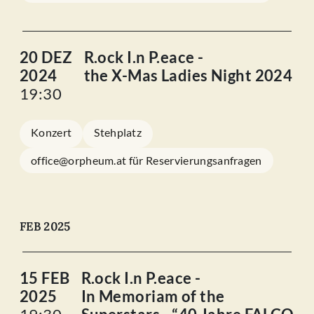
20 DEZ
R.ock I.n P.eace -
2024
the X-Mas Ladies Night 2024
19:30
Konzert
Stehplatz
office@orpheum.at für Reservierungsanfragen
FEB 2025
15 FEB
R.ock I.n P.eace -
2025
In Memoriam of the