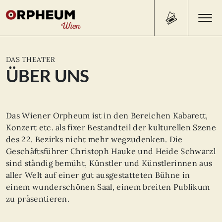
Search Button
Search
DAS THEATER
for:
ÜBER UNS
PROGRAMM/TICKETS
Das Wiener Orpheum ist in den Bereichen Kabarett,
Konzert etc. als fixer Bestandteil der kulturellen Szene
BEISL
des 22. Bezirks nicht mehr wegzudenken. Die
Geschäftsführer Christoph Hauke und Heide Schwarzl
ÜBER UNS
sind ständig bemüht, Künstler und Künstlerinnen aus
aller Welt auf einer gut ausgestatteten Bühne in
KONTAKT
einem wunderschönen Saal, einem breiten Publikum
zu präsentieren.