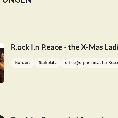
R.ock I.n P.eace - the X-Mas La
Konzert
Stehplatz
office@orpheum.at für Rese