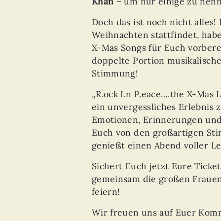
Khan
– um nur einige zu nenn
Doch das ist noch nicht alles!
Weihnachten stattfindet, habe
X-Mas Songs für Euch vorberei
doppelte Portion musikalische
Stimmung!
„R.ock I.n P.eace….the X-Mas 
ein unvergessliches Erlebnis 
Emotionen, Erinnerungen und
Euch von den großartigen St
genießt einen Abend voller L
Sichert Euch jetzt Eure Ticke
gemeinsam die großen Fraue
feiern!
Wir freuen uns auf Euer Kom