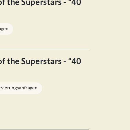
f the Superstars - “40
agen
f the Superstars - “40
rvierungsanfragen