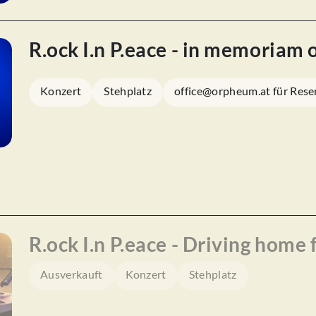
R.ock I.n P.eace - in memoriam 
Konzert
Stehplatz
office@orpheum.at für Rese
R.ock I.n P.eace - Driving home
Ausverkauft
Konzert
Stehplatz