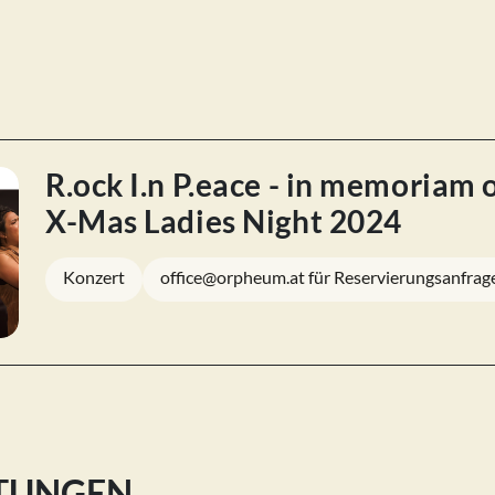
R.ock I.n P.eace - in memoriam 
X-Mas Ladies Night 2024
Konzert
office@orpheum.at für Reservierungsanfrag
LTUNGEN