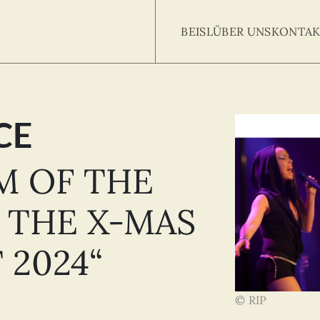
BEISL
ÜBER UNS
KONTAK
CE
Searc
arch
:
M OF THE
. THE X-MAS
 2024“
© RIP