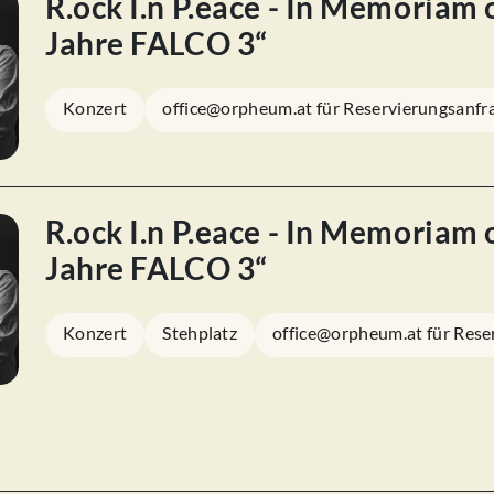
R.ock I.n P.eace - In Memoriam o
Jahre FALCO 3“
Konzert
office@orpheum.at für Reservierungsanfr
R.ock I.n P.eace - In Memoriam o
Jahre FALCO 3“
Konzert
Stehplatz
office@orpheum.at für Rese