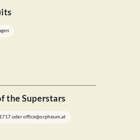
)its
agen
of the Superstars
 1717 oder office@orpheum.at