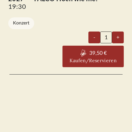
19:30
Konzert
R.ock
-
+
I.n
P.eace
39,50 €
-
Kaufen/Reservieren
FALCO
Hoch
wie
nie!
19.02.2027
Menge