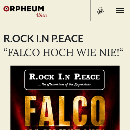
Search Button
Search
R.OCK I.N P.EACE
for:
“FALCO HOCH WIE NIE!“
PROGRAMM/TICKETS
BEISL
ÜBER UNS
KONTAKT