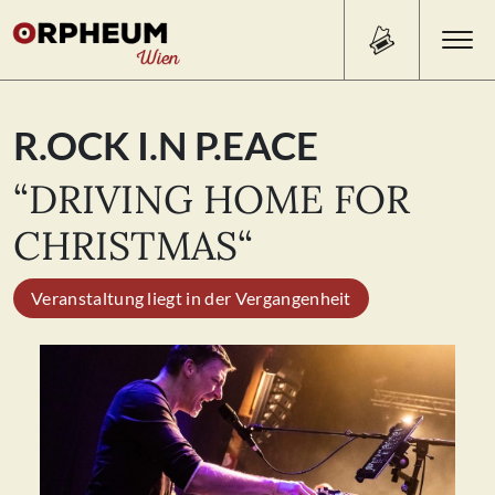
Search Button
Search
R.OCK I.N P.EACE
for:
“DRIVING HOME FOR
PROGRAMM/TICKETS
CHRISTMAS“
Veranstaltung liegt in der Vergangenheit
BEISL
ÜBER UNS
KONTAKT