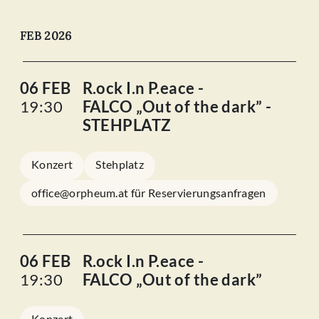
FEB 2026
06 FEB
R.ock I.n P.eace -
19:30
FALCO „Out of the dark” -
STEHPLATZ
Konzert
Stehplatz
office@orpheum.at für Reservierungsanfragen
06 FEB
R.ock I.n P.eace -
19:30
FALCO „Out of the dark”
Konzert