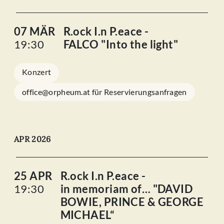
07 MÄR
R.ock I.n P.eace -
19:30
FALCO "Into the light"
Konzert
office@orpheum.at für Reservierungsanfragen
APR 2026
25 APR
R.ock I.n P.eace -
19:30
in memoriam of… "DAVID
BOWIE, PRINCE & GEORGE
MICHAEL“