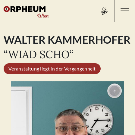
Search Button
Search
WALTER KAMMERHOFER
for:
“WIAD SCHO“
PROGRAMM/TICKETS
Veranstaltung liegt in der Vergangenheit
BEISL
ÜBER UNS
KONTAKT