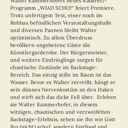
Walter Kammerhofers neues Kabarett-
Programm „WIAD SCHO!“ feiert Premiere.
Trotz unfertigem Text, einer noch im
Rohbau befindlichen Veranstaltungshalle
und diversen Pannen bleibt Walter
optimistisch. Zu allem Überdruss
bevölkern ungebetene Gäste die
Künstlergarderobe. Der Bürgermeister,
und weitere Eindringlinge sorgen für
chaotische Zustände im Backstage-
Bereich. Das einzig stille im Raum ist das
Wasser. Bevor es Walter zerreißt, hängt er
sein dünnes Nervenkostüm an den Haken
und wirft sich das dicke Fell über. Erleben
sie Walter Kammerhofer, in diesem
witzigen, chaotischen und verzweifelten
Backstage-Erlebnis, sehen sie ihn wie Gott
ihn (nicht) schuf, sondern Fastfood und