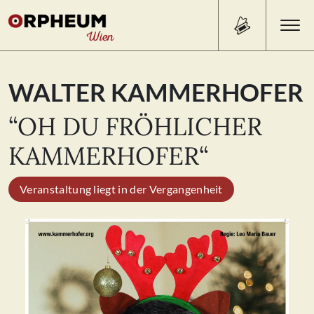
Search Button
Search
WALTER KAMMERHOFER
for:
“OH DU FRÖHLICHER
PROGRAMM/TICKETS
KAMMERHOFER“
Veranstaltung liegt in der Vergangenheit
BEISL
ÜBER UNS
KONTAKT