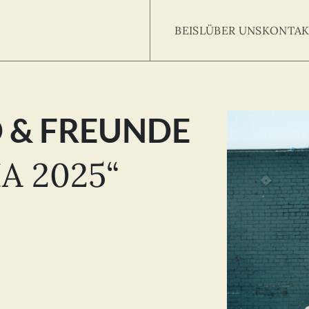
BEISL
ÜBER UNS
KONTAK
 & FREUNDE
Searc
arch
:
A 2025“