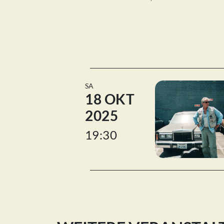
SA
18 OKT
2025
19:30