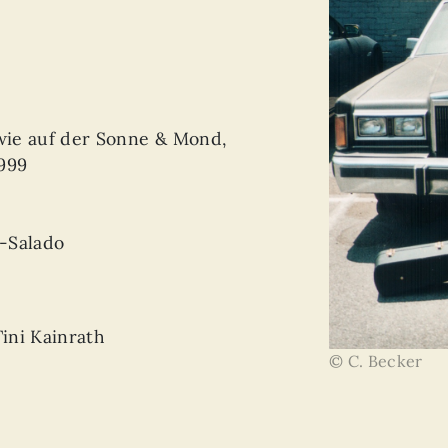
 wie auf der Sonne & Mond,
1999
-Salado
Tini Kainrath
© C. Becker