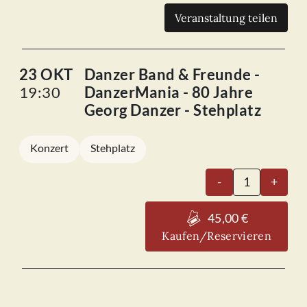
Veranstaltung teilen
23 OKT
Danzer Band & Freunde -
19:30
DanzerMania - 80 Jahre
Georg Danzer - Stehplatz
Konzert
Stehplatz
Danzer
-
+
Band
&
45,00 €
Freunde
Kaufen/Reservieren
-
DanzerMania
-
80