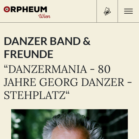
Search Button
Search
DANZER BAND &
for:
FREUNDE
PROGRAMM/TICKETS
“DANZERMANIA - 80
JAHRE GEORG DANZER -
BEISL
STEHPLATZ“
ÜBER UNS
KONTAKT