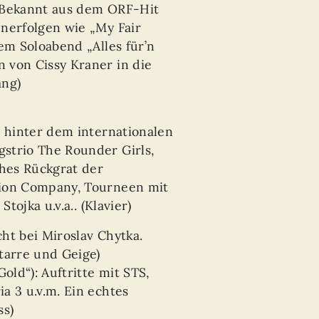
 Bekannt aus dem ORF-Hit
nerfolgen wie „My Fair
em Soloabend „Alles für’n
 von Cissy Kraner in die
ang)
 hinter dem internationalen
strio The Rounder Girls,
ches Rückgrat der
tion Company, Tourneen mit
Stojka u.v.a.. (Klavier)
ht bei Miroslav Chytka.
tarre und Geige)
old“): Auftritte mit STS,
a 3 u.v.m. Ein echtes
ss)