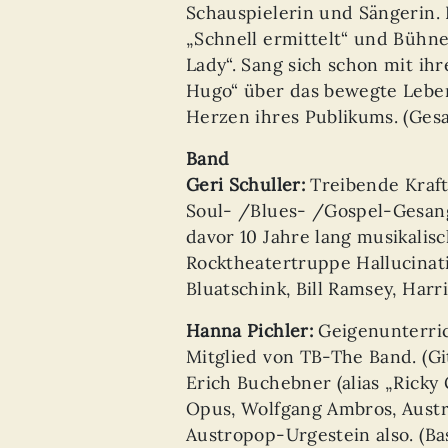
Schauspielerin und Sängerin.
„Schnell ermittelt“ und Bühne
Lady“. Sang sich schon mit ihr
Hugo“ über das bewegte Leben
Herzen ihres Publikums. (Ges
Band
Geri Schuller:
Treibende Kraft
Soul- /Blues- /Gospel-Gesang
davor 10 Jahre lang musikalis
Rocktheatertruppe Hallucina
Bluatschink, Bill Ramsey, Harri 
Hanna Pichler:
Geigenunterric
Mitglied von TB-The Band. (Gi
Erich Buchebner (alias „Ricky G
Opus, Wolfgang Ambros, Austri
Austropop-Urgestein also. (Ba