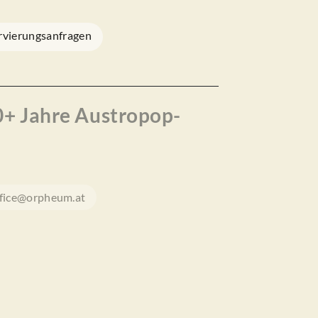
rvierungsanfragen
50+ Jahre Austropop-
ffice@orpheum.at