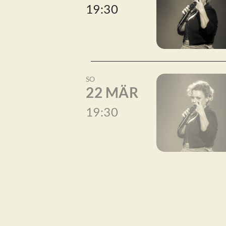
19:30
SO
22 MÄR
19:30