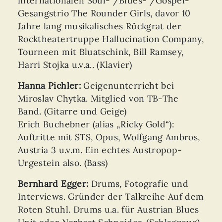
internationalen Soul- /Blues- /Gospel-
Gesangstrio The Rounder Girls, davor 10
Jahre lang musikalisches Rückgrat der
Rocktheatertruppe Hallucination Company,
Tourneen mit Bluatschink, Bill Ramsey,
Harri Stojka u.v.a.. (Klavier)
Hanna Pichler:
Geigenunterricht bei
Miroslav Chytka. Mitglied von TB-The
Band. (Gitarre und Geige)
Erich Buchebner (alias „Ricky Gold“):
Auftritte mit STS, Opus, Wolfgang Ambros,
Austria 3 u.v.m. Ein echtes Austropop-
Urgestein also. (Bass)
Bernhard Egger:
Drums, Fotografie und
Interviews. Gründer der Talkreihe Auf dem
Roten Stuhl. Drums u.a. für Austrian Blues