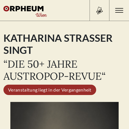
Search Button
Search
KATHARINA STRASSER S
for:
INGT
PROGRAMM/TICKETS
“DIE 50+ JAHRE
AUSTROPOP-REVUE“
BEISL
Veranstaltung liegt in der Vergangenheit
ÜBER UNS
KONTAKT