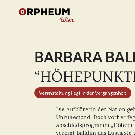
BARBARA BAL
Se
for
“HÖHEPUNKT
Veranstaltung liegt in der Vergangenheit
Die Aufklärerin der Nation ge
Unruhestand. Doch vorher feg
Abschiedsprogramm „Höhepunk
vereint Balldini das Lustigst