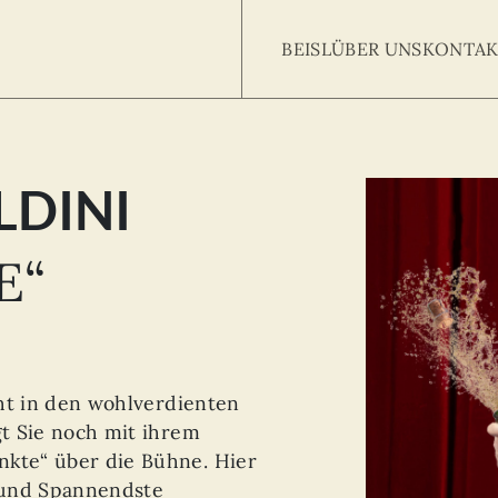
BEISL
ÜBER UNS
KONTAK
LDINI
Searc
arch
:
E“
ht in den wohlverdienten
t Sie noch mit ihrem
te“ über die Bühne. Hier
e und Spannendste