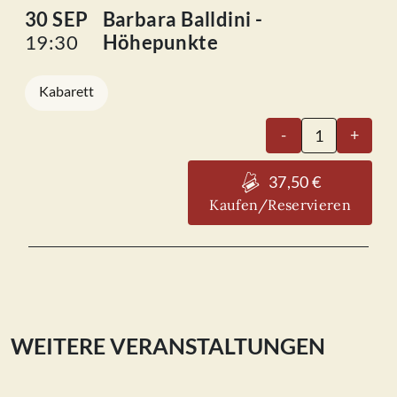
30 SEP
Barbara Balldini -
19:30
Höhepunkte
Kabarett
Barbara
-
+
Balldini
-
37,50 €
Höhepunkte
Kaufen/Reservieren
30.09.2026
Menge
WEITERE VERANSTALTUNGEN