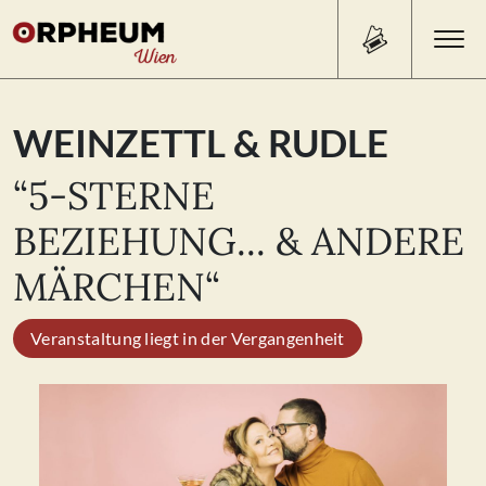
Search Button
Search
WEINZETTL & RUDLE
for:
“5-STERNE
PROGRAMM/TICKETS
BEZIEHUNG... & ANDERE
MÄRCHEN“
BEISL
Veranstaltung liegt in der Vergangenheit
ÜBER UNS
KONTAKT