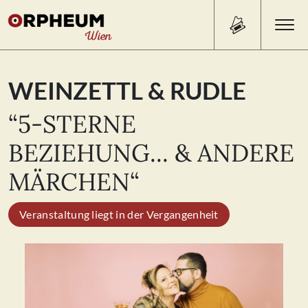
Search Button
Search
WEINZETTL & RUDLE
for:
“5-STERNE
PROGRAMM/TICKETS
BEZIEHUNG... & ANDERE
MÄRCHEN“
BEISL
Veranstaltung liegt in der Vergangenheit
ÜBER UNS
KONTAKT