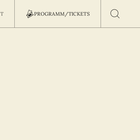
T
PROGRAMM/TICKETS
h Button