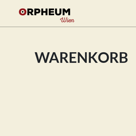
WARENKORB
Se
for