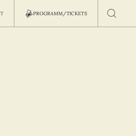
T
PROGRAMM/TICKETS
h Button