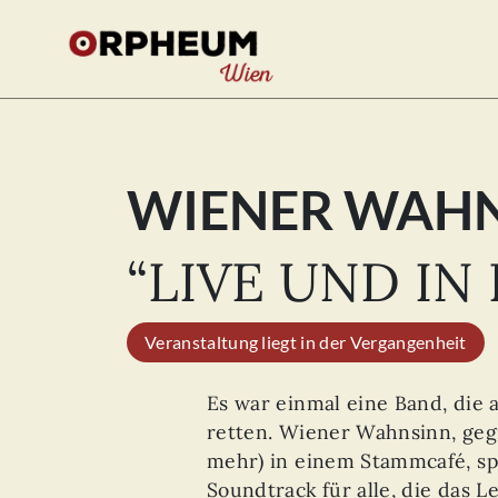
WIENER WAH
Se
for
“LIVE UND IN 
Veranstaltung liegt in der Vergangenheit
Es war einmal eine Band, die 
retten. Wiener Wahnsinn, geg
mehr) in einem Stammcafé, spi
Soundtrack für alle, die das 