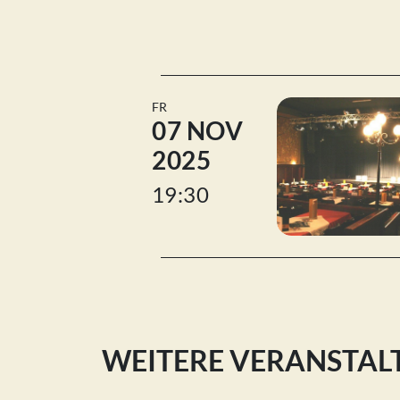
FR
07 NOV
2025
19:30
WEITERE VERANSTA