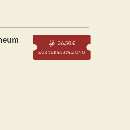
pheum
36,50 €
ZUR VERANSTALTUNG