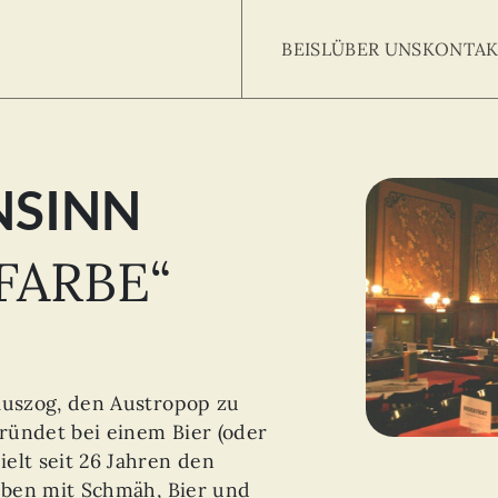
BEISL
ÜBER UNS
KONTAK
NSINN
Searc
arch
:
FARBE“
auszog, den Austropop zu
ründet bei einem Bier (oder
elt seit 26 Jahren den
Leben mit Schmäh, Bier und