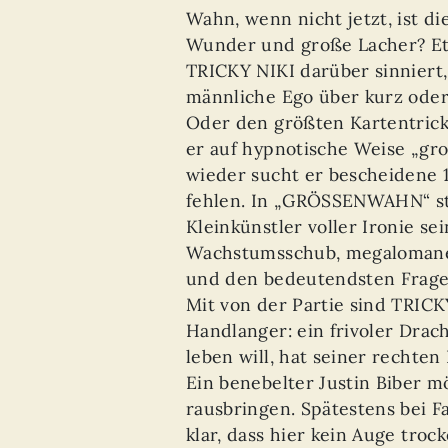
Wahn, wenn nicht jetzt, ist die
Wunder und große Lacher? Et
TRICKY NIKI darüber sinniert,
männliche Ego über kurz oder 
Oder den größten Kartentrick
er auf hypnotische Weise „gr
wieder sucht er bescheidene 
fehlen. In „GRÖSSENWAHN“ ste
Kleinkünstler voller Ironie s
Wachstumsschub, megaloman
und den bedeutendsten Frage
Mit von der Partie sind TRICK
Handlanger: ein frivoler Drac
leben will, hat seiner rechte
Ein benebelter Justin Biber m
rausbringen. Spätestens bei F
klar, dass hier kein Auge troc