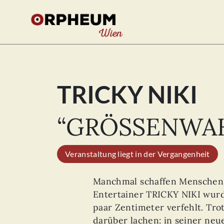
TRICKY NIKI
Se
for
“GRÖSSENWA
Veranstaltung liegt in der Vergangenheit
Manchmal schaffen Menschen 
Entertainer TRICKY NIKI wurd
paar Zentimeter verfehlt. Tr
darüber lachen: in seiner 