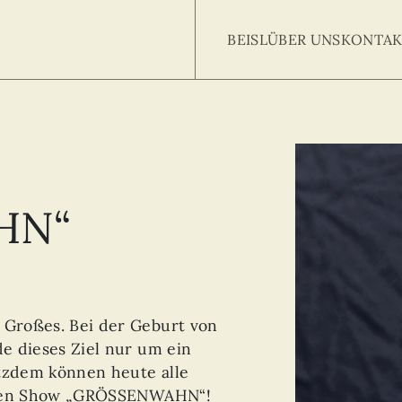
BEISL
ÜBER UNS
KONTAK
Searc
arch
:
HN“
Großes. Bei der Geburt von
e dieses Ziel nur um ein
otzdem können heute alle
neuen Show „GRÖSSENWAHN“!