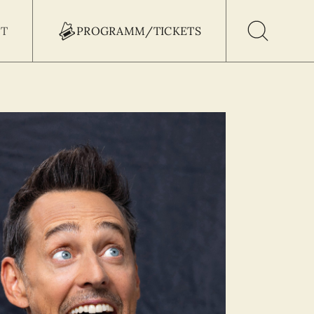
T
PROGRAMM/TICKETS
h Button