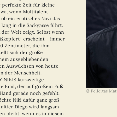
 perfekte Zeit für kleine
wa, wenn Multitalent
 ob ein erotisches Navi das
lang in die Sackgasse führt.
 der Welt zeigt. Selbst wenn
oßkopfert“ erscheint – immer
10 Zentimeter, die ihm
llt sich der große
einem ausgebliebenden
en Auswüchsen von heute
n der Menschheit.
Y NIKIS kurzweilige
he Emil, der auf großem Fuß
© Felicitas Ma
n Hand gerade noch gefehlt.
öchte Niki dafür ganz groß
aultier Diego wird langsam
ken bleibt, wenn es in diesem