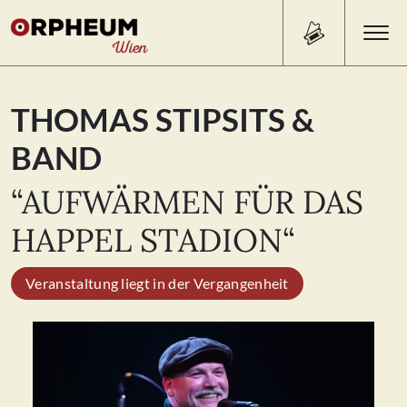
Search Button
Search
THOMAS STIPSITS &
for:
BAND
PROGRAMM/TICKETS
“AUFWÄRMEN FÜR DAS
HAPPEL STADION“
BEISL
Veranstaltung liegt in der Vergangenheit
ÜBER UNS
KONTAKT