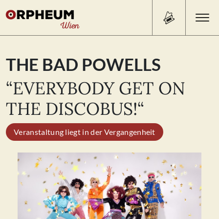
Search Button
Search
THE BAD POWELLS
for:
“EVERYBODY GET ON
PROGRAMM/TICKETS
THE DISCOBUS!“
Veranstaltung liegt in der Vergangenheit
BEISL
ÜBER UNS
KONTAKT