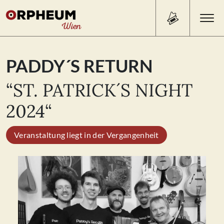
Search Button
Search
PADDY´S RETURN
for:
“ST. PATRICK´S NIGHT
PROGRAMM/TICKETS
2024“
Veranstaltung liegt in der Vergangenheit
BEISL
ÜBER UNS
KONTAKT