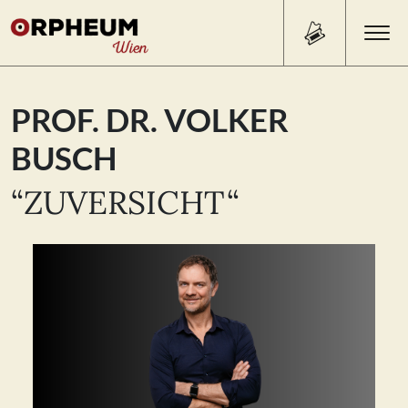
Search Button
Search
PROF. DR. VOLKER
for:
BUSCH
PROGRAMM/TICKETS
“ZUVERSICHT“
BEISL
ÜBER UNS
KONTAKT