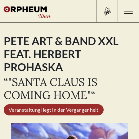
Search Button
Search
PETE ART & BAND XXL
for:
FEAT. HERBERT
PROGRAMM/TICKETS
PROHASKA
“"SANTA CLAUS IS
BEISL
COMING HOME"“
ÜBER UNS
Veranstaltung liegt in der Vergangenheit
KONTAKT