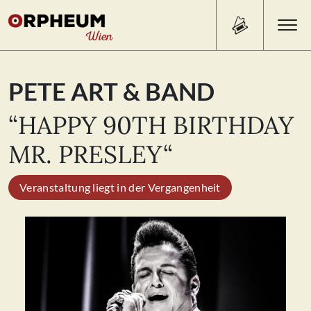
Search Button
Search
PETE ART & BAND
for:
“HAPPY 90TH BIRTHDAY
PROGRAMM/TICKETS
MR. PRESLEY“
Veranstaltung liegt in der Vergangenheit
BEISL
ÜBER UNS
KONTAKT