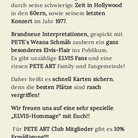
durch seine schwierige
Zeit in Hollywood
in den
60ern,
sowie seinem
letzten
Konzert
im Jahr
1977
.
B
randneue
Interpretationen,
gespickt mit
PETE`s Weana Schmäh
zaubern ein
ganz
besonderes
Elvis-Flair
ins Publikum.
Es gibt unzählige
ELVIS Fans
und eine
riesen
PETE ART
Family und Fangemeinde!
Daher heißt es
schnell Karten sichern
,
denn die
besten Plätze
sind
rasch
vergriffen!
Wir freuen uns auf eine sehr spezielle
„ELVIS-Hommage“ mit Euch!!
Für
PETE ART Club Mitglieder
gibt es
10%
Ermäßigung!!!