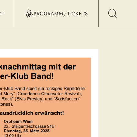
T
PROGRAMM/TICKETS
h Button