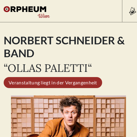
Search
NORBERT SCHNEIDER &
for:
BAND
PROGRAMM/TICKETS
“OLLAS PALETTI“
Veranstaltung liegt in der Vergangenheit
BEISL
ÜBER UNS
KONTAKT