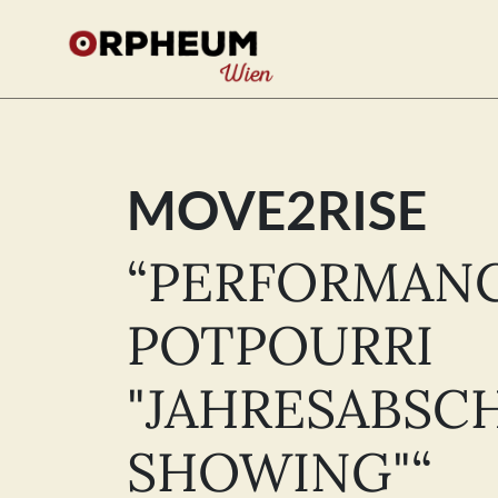
MOVE2RISE
Se
for
“PERFORMAN
POTPOURRI
"JAHRESABSC
SHOWING"“