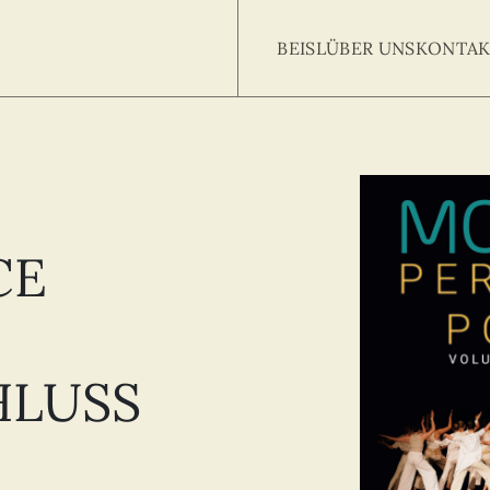
BEISL
ÜBER UNS
KONTAK
Searc
arch
:
CE
HLUSS