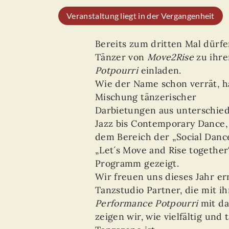
Veranstaltung liegt in der Vergangenheit
Bereits zum dritten Mal dürf
Tänzer von
Move2Rise
zu ihre
Potpourri
einladen.
Wie der Name schon verrät, h
Mischung tänzerischer
Darbietungen aus unterschiedl
Jazz bis Contemporary Dance, 
dem Bereich der „Social Danc
„Let´s Move and Rise togethe
Programm gezeigt.
Wir freuen uns dieses Jahr er
Tanzstudio Partner, die mit 
Performance Potpourri
mit da
zeigen wir, wie vielfältig und 