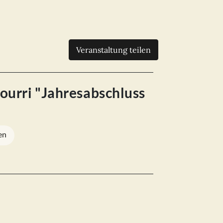
Veranstaltung teilen
urri "Jahresabschluss
en