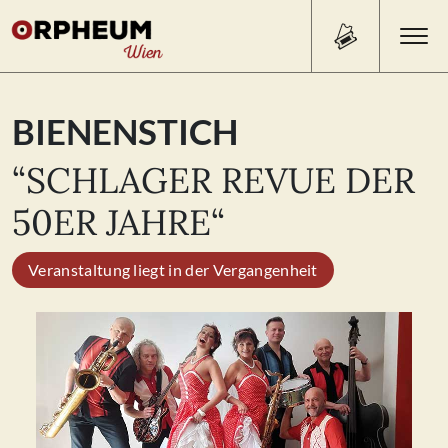
Search Button
Search
BIENENSTICH
for:
“SCHLAGER REVUE DER
PROGRAMM/TICKETS
50ER JAHRE“
Veranstaltung liegt in der Vergangenheit
BEISL
ÜBER UNS
KONTAKT