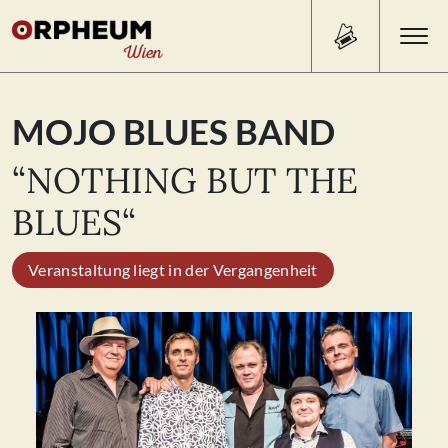
Search Button
Search
MOJO BLUES BAND
for:
“NOTHING BUT THE
PROGRAMM/TICKETS
BLUES“
Veranstaltung liegt in der Vergangenheit
BEISL
ÜBER UNS
KONTAKT