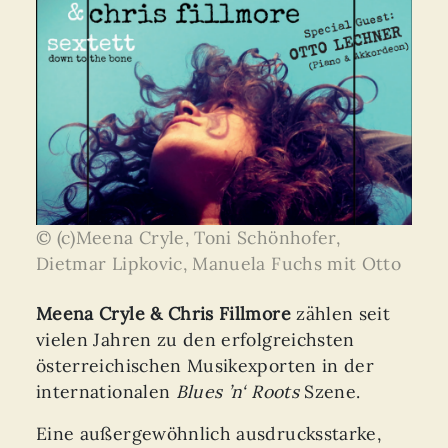
© (c)Meena Cryle, Toni Schönhofer,
Dietmar Lipkovic, Manuela Fuchs mit Otto
Meena Cryle & Chris Fillmore
zählen seit
vielen Jahren zu den erfolgreichsten
österreichischen Musikexporten in der
internationalen
Blues ’n‘ Roots
Szene.
Eine außergewöhnlich ausdrucksstarke,