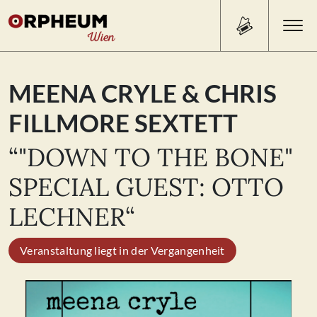
Search Button
Search
MEENA CRYLE & CHRIS
for:
FILLMORE SEXTETT
PROGRAMM/TICKETS
“"DOWN TO THE BONE"
SPECIAL GUEST: OTTO
BEISL
LECHNER“
ÜBER UNS
Veranstaltung liegt in der Vergangenheit
KONTAKT