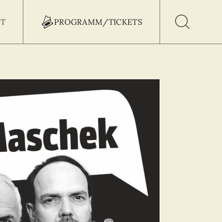
T
PROGRAMM/TICKETS
h Button