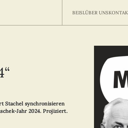
BEISL
ÜBER UNS
KONTAK
Searc
arch
:
4“
t Stachel synchronisieren
schek-Jahr 2024. Projiziert.