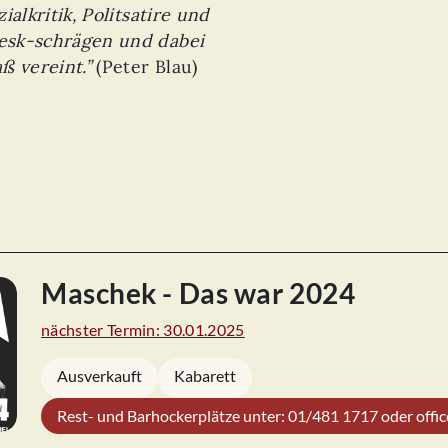
alkritik, Politsatire und
esk-schrägen und dabei
ß vereint.”
(Peter Blau)
Maschek - Das war 2024
nächster Termin: 30.01.2025
Ausverkauft
Kabarett
Rest- und Barhockerplätze unter: 01/481 1717 oder off