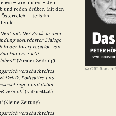
drehen – wie immer – den
b und reden drüber. Mit den
Österreich” – teils im
extended.
er Deutung. Der Spaß an dem
rfindung absurdester Dialoge
 in der Interpretation von
an kann es nicht
leben!”
(Wiener Zeitung)
© ORF Roman Z
ngsreich verschachteltes
alkritik, Politsatire und
esk-schrägen und dabei
ß vereint.”
(Kabarett.at)
e”
(Kleine Zeitung)
ngsreich verschachteltes