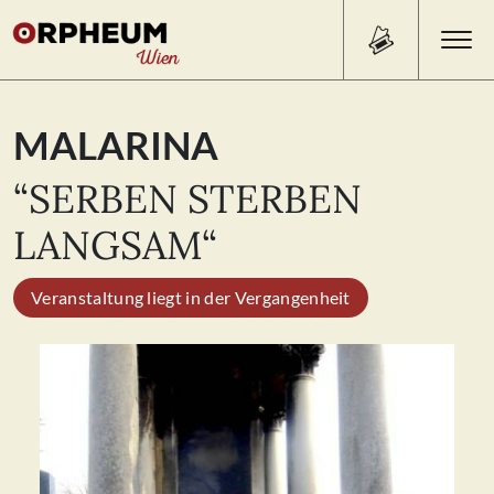
Search Button
Search
MALARINA
for:
“SERBEN STERBEN
PROGRAMM/TICKETS
LANGSAM“
Veranstaltung liegt in der Vergangenheit
BEISL
ÜBER UNS
KONTAKT