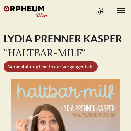
Search Button
Search
LYDIA PRENNER KASPER
for:
“HALTBAR-MILF“
PROGRAMM/TICKETS
Veranstaltung liegt in der Vergangenheit
BEISL
ÜBER UNS
KONTAKT