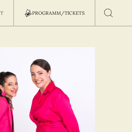
T
PROGRAMM/TICKETS
h Button