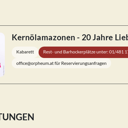
Kernölamazonen - 20 Jahre Lie
Kabarett
Rest- und Barhockerplätze unter: 01/481 
office@orpheum.at für Reservierungsanfragen
LTUNGEN