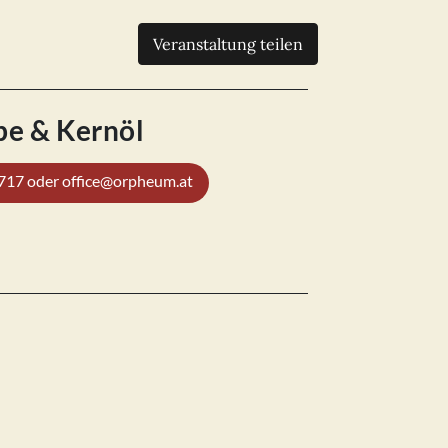
Veranstaltung teilen
be & Kernöl
1717 oder office@orpheum.at