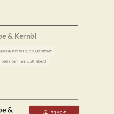
be & Kernöl
nkassa hat bis 19:30 geöffnet
behalten ihre Gültigkeit!
be &
33,50 €