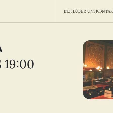
BEISL
ÜBER UNS
KONTAK
A
Searc
arch
:
 19:00