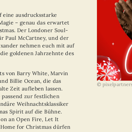
 eine ausdrucksstarke
 Magie – genau das erwartet
istmas. Der Londoner Soul-
ir Paul McCartney, und der
lexander nehmen euch mit auf
n die goldenen Jahrzehnte des
ts von Barry White, Marvin
nd Billie Ocean, die das
© pixelpartner
te Zeit aufleben lassen.
– passend zur festlichen
endäre Weihnachtsklassiker
as Spirit auf die Bühne.
on an Open Fire, Let It
g Home for Christmas dürfen