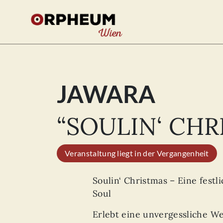
JAWARA
Se
for
“SOULIN‘ CHR
Veranstaltung liegt in der Vergangenheit
Soulin‘ Christmas – Eine festl
Soul
Erlebt eine unvergessliche We