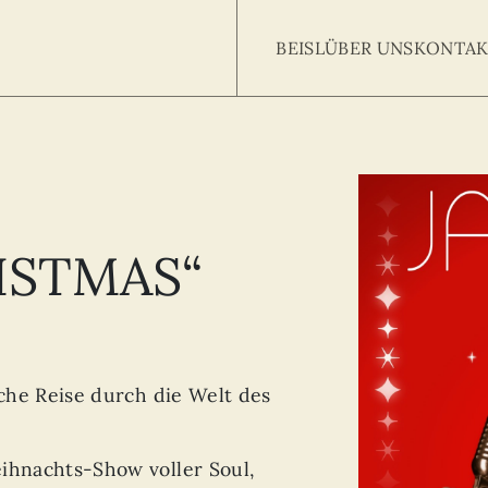
BEISL
ÜBER UNS
KONTAK
Searc
arch
:
ISTMAS“
iche Reise durch die Welt des
ihnachts-Show voller Soul,