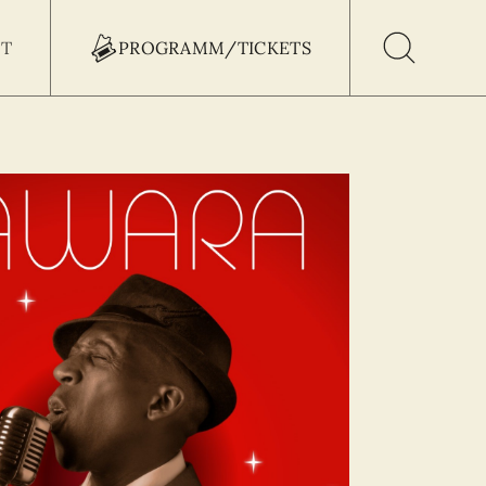
T
PROGRAMM/TICKETS
h Button