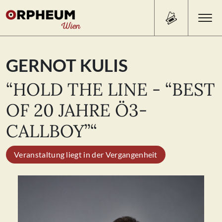
Search Button
Search
GERNOT KULIS
for:
“HOLD THE LINE - “BEST
PROGRAMM/TICKETS
OF 20 JAHRE Ö3-
CALLBOY”“
BEISL
Veranstaltung liegt in der Vergangenheit
ÜBER UNS
KONTAKT