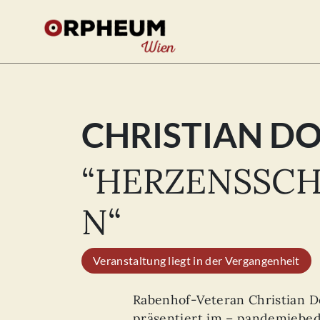
CHRISTIAN D
Se
for
“HERZENSSCH
N“
Veranstaltung liegt in der Vergangenheit
Rabenhof-Veteran Christian D
präsentiert im – pandemiebed