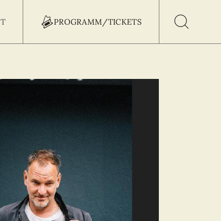
T
PROGRAMM/TICKETS
h Button