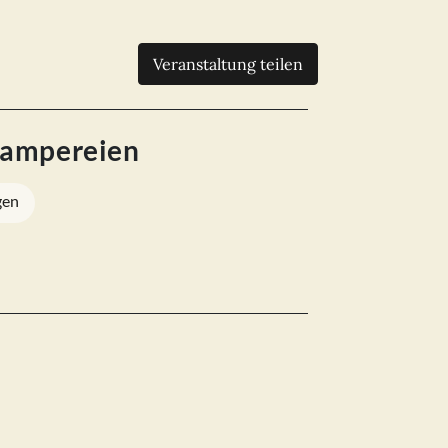
Veranstaltung teilen
hlampereien
gen