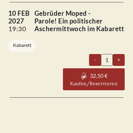
10 FEB
Gebrüder Moped -
2027
Parole! Ein politischer
19:30
Aschermittwoch im Kabarett
Kabarett
Gebrüder
-
+
Moped
-
32,50 €
Parole!
Kaufen/Reservieren
Ein
politischer
Aschermittwo
im
Kabarett
10.02.2027
Menge