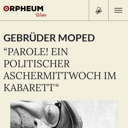
Search Button
Search
GEBRÜDER MOPED
for:
“PAROLE! EIN
PROGRAMM/TICKETS
POLITISCHER
ASCHERMITTWOCH IM
BEISL
KABARETT“
ÜBER UNS
KONTAKT