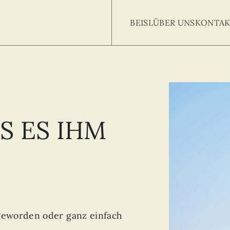
BEISL
ÜBER UNS
KONTAK
Searc
arch
:
S ES IHM
t geworden oder ganz einfach