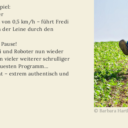
piel:
er
 von 0,5 km/h – führt Fredi
 der Leine durch den
 Pause!
di und Roboter nun wieder
n vieler weiterer schrulliger
euesten Programm…
nt – extrem authentisch und
© Barbara Hart