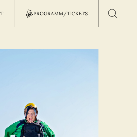
T
PROGRAMM/TICKETS
h Button