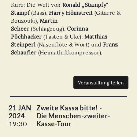
Kurz: Die Welt von
Ronald „Stampfy“
Stampf
(Bass),
Harry Hömstreit
(Gitarre &
Bouzouki),
Martin
Scheer
(Schlagzeug),
Corinna
Pöchhacker
(Tasten & Uke),
Matthias
Steinperl
(Nasenflöte & Wort) und
Franz
Schaufler
(Heimatluftkompressor).
Veranstaltung teilen
21 JAN
Zweite Kassa bitte! -
2024
Die Menschen-zweiter-
19:30
Kasse-Tour