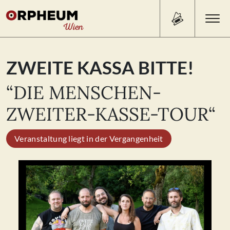
Search Button
Search
ZWEITE KASSA BITTE!
for:
“DIE MENSCHEN-
PROGRAMM/TICKETS
ZWEITER-KASSE-TOUR“
Veranstaltung liegt in der Vergangenheit
BEISL
ÜBER UNS
KONTAKT