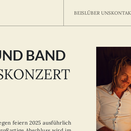
BEISL
ÜBER UNS
KONTAK
 UND BAND
Searc
arch
:
SKONZERT
egen feiern 2025 ausführlich
großartige Abschluss wird im