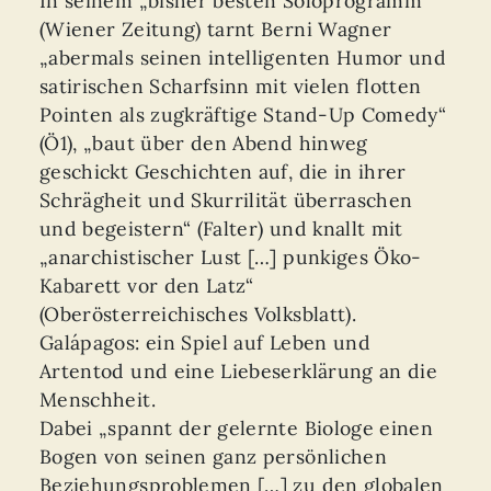
In seinem „bisher besten Soloprogramm“
(Wiener Zeitung) tarnt Berni Wagner
„abermals seinen intelligenten Humor und
satirischen Scharfsinn mit vielen flotten
Pointen als zugkräftige Stand-Up Comedy“
(Ö1), „baut über den Abend hinweg
geschickt Geschichten auf, die in ihrer
Schrägheit und Skurrilität überraschen
und begeistern“ (Falter) und knallt mit
„anarchistischer Lust […] punkiges Öko-
Kabarett vor den Latz“
(Oberösterreichisches Volksblatt).
Galápagos: ein Spiel auf Leben und
Artentod und eine Liebeserklärung an die
Menschheit.
Dabei „spannt der gelernte Biologe einen
Bogen von seinen ganz persönlichen
Beziehungsproblemen […] zu den globalen