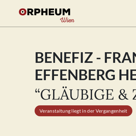
BENEFIZ - FR
Se
for
EFFENBERG H
“GLÄUBIGE & 
Veranstaltung liegt in der Vergangenheit