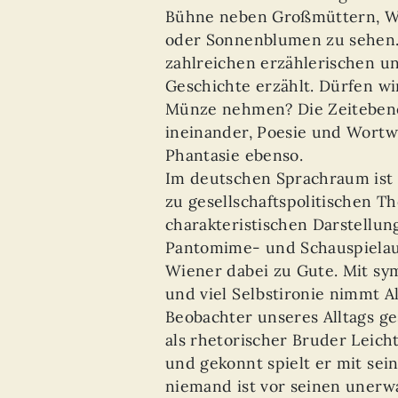
Bühne neben Großmüttern, Wi
oder Sonnenblumen zu sehen.
zahlreichen erzählerischen un
Geschichte erzählt. Dürfen wi
Münze nehmen? Die Zeitebe
ineinander, Poesie und Wortw
Phantasie ebenso.
Im deutschen Sprachraum ist 
zu gesellschaftspolitischen T
charakteristischen Darstellung
Pantomime- und Schauspiela
Wiener dabei zu Gute. Mit sy
und viel Selbstironie nimmt A
Beobachter unseres Alltags g
als rhetorischer Bruder Leich
und gekonnt spielt er mit se
niemand ist vor seinen uner