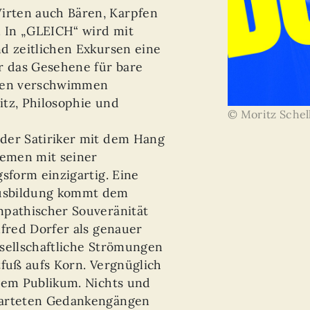
rten auch Bären, Karpfen
 In „GLEICH“ wird mit
d zeitlichen Exkursen eine
r das Gesehene für bare
nen verschwimmen
itz, Philosophie und
© Moritz Schel
der Satiriker mit dem Hang
hemen mit seiner
sform einzigartig. Eine
usbildung kommt dem
mpathischer Souveränität
lfred Dorfer als genauer
esellschaftliche Strömungen
tfuß aufs Korn. Vergnüglich
inem Publikum. Nichts und
warteten Gedankengängen