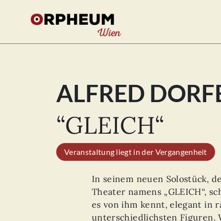
ALFRED DORF
Se
for
“GLEICH“
Veranstaltung liegt in der Vergangenheit
In seinem neuen Solostück, d
Theater namens „GLEICH“, sch
es von ihm kennt, elegant in 
unterschiedlichsten Figuren.