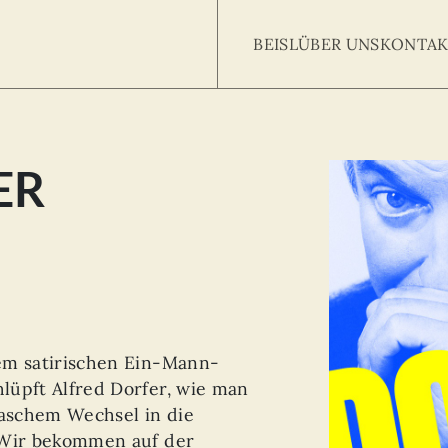
BEISL
ÜBER UNS
KONTAK
ER
Searc
arch
:
em satirischen Ein-Mann-
lüpft Alfred Dorfer, wie man
raschem Wechsel in die
 Wir bekommen auf der