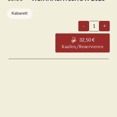
Kabarett
Alexander
-
+
Goebel
-
32,50 €
WEIHNACHT
Kaufen/Reservieren
2026
06.12.2026
Menge