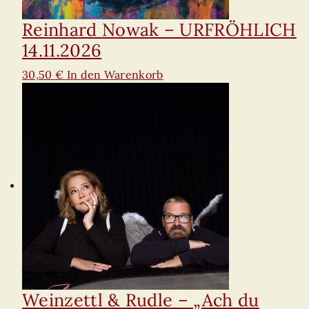
Reinhard Nowak – URFRÖHLICH
14.11.2026
30,50
€
In den Warenkorb
Weinzettl & Rudle – „Ach du