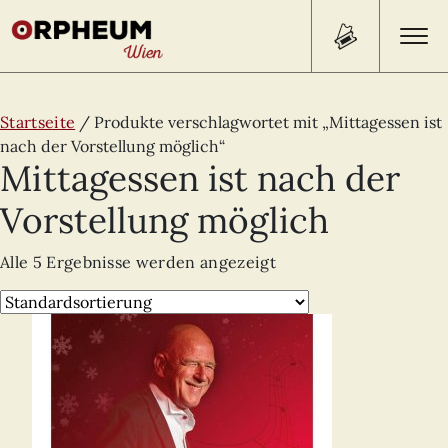
Search Button
Search
Startseite
/ Produkte verschlagwortet mit „Mittagessen ist
for:
nach der Vorstellung möglich“
Mittagessen ist nach der
PROGRAMM/TICKETS
Vorstellung möglich
Alle 5 Ergebnisse werden angezeigt
BEISL
ÜBER UNS
KONTAKT